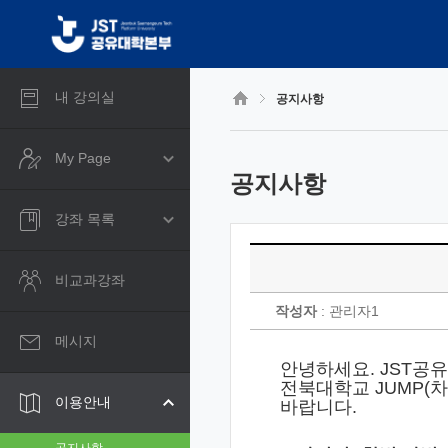
CyberCampus
메
인
콘
텐
츠
내 강의실
공지사항
로
건
너
My Page
뛰
공지사항
기
강좌 목록
비교과강좌
작성자
: 관리자1
메시지
안녕하세요. JST공
전북대학교 JUMP(
이용안내
바랍니다.